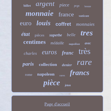
argent
piece
billet
pcgs
bronze
monnaie
france
vatican
louis
euro
coffret
monnaies
tres
état
belle
superbe
pièces
centimes
médaille
avec
napoléon
très
euros
franc
charles
rare
paris
collection
denier
francs
napoleon
rome
rares
pièce
jeton
Page d'accueil