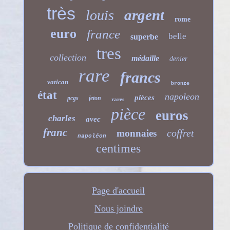
très
argent
louis
rome
euro
france
belle
superbe
tres
collection
médaille
denier
rare
francs
vatican
bronze
état
napoleon
pièces
pcgs
jeton
rares
pièce
euros
charles
avec
franc
coffret
monnaies
napoléon
centimes
Page d'accueil
Nous joindre
Politique de confidentialité