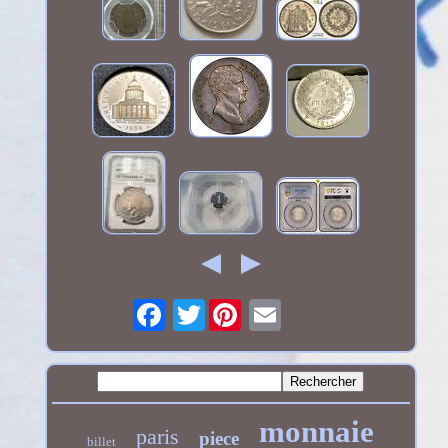
Twitter
monnaie
paris
piece
billet