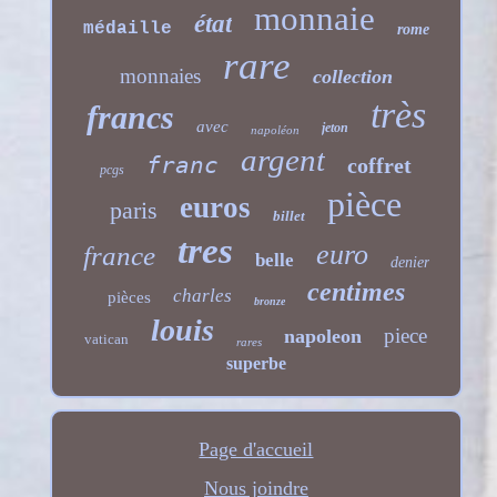
monnaie
état
médaille
rome
rare
monnaies
collection
très
francs
avec
jeton
napoléon
argent
franc
coffret
pcgs
pièce
euros
paris
billet
tres
euro
france
belle
denier
centimes
charles
pièces
bronze
louis
piece
napoleon
vatican
rares
superbe
Page d'accueil
Nous joindre