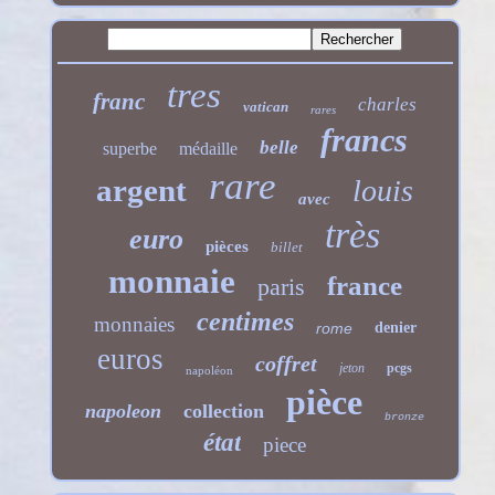
tres
franc
charles
vatican
rares
francs
belle
superbe
médaille
rare
argent
louis
avec
très
euro
pièces
billet
monnaie
france
paris
centimes
monnaies
rome
denier
euros
coffret
jeton
pcgs
napoléon
pièce
napoleon
collection
bronze
état
piece