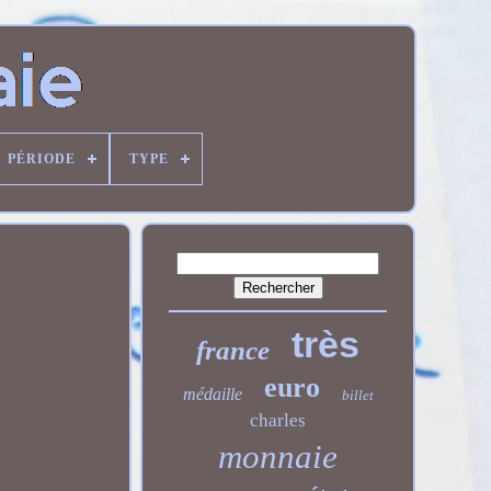
PÉRIODE
TYPE
très
france
euro
médaille
billet
charles
monnaie