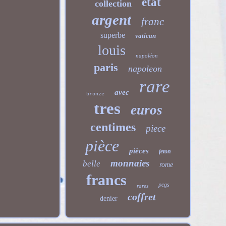
état
collection
argent
franc
superbe
vatican
louis
napoléon
paris
napoleon
rare
avec
bronze
tres
euros
centimes
piece
pièce
pièces
jeton
monnaies
belle
rome
francs
pcgs
rares
coffret
denier