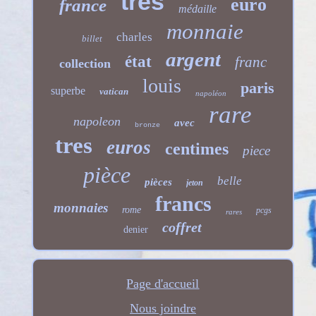
très
euro
france
médaille
monnaie
charles
billet
argent
état
franc
collection
louis
paris
superbe
vatican
napoléon
rare
napoleon
avec
bronze
tres
euros
centimes
piece
pièce
belle
pièces
jeton
francs
monnaies
rome
pcgs
rares
coffret
denier
Page d'accueil
Nous joindre