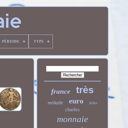
PÉRIODE
TYPE
très
france
euro
médaille
billet
charles
monnaie