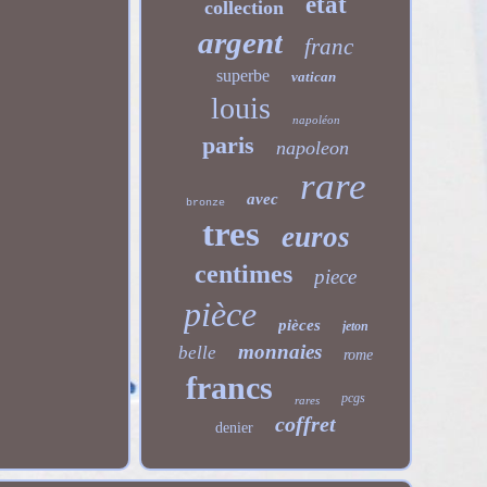
état
collection
argent
franc
superbe
vatican
louis
napoléon
paris
napoleon
rare
avec
bronze
tres
euros
centimes
piece
pièce
pièces
jeton
monnaies
belle
rome
francs
pcgs
rares
coffret
denier