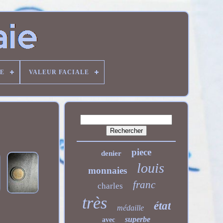
DE
VALEUR FACIALE
piece
denier
louis
monnaies
franc
charles
très
état
médaille
superbe
avec