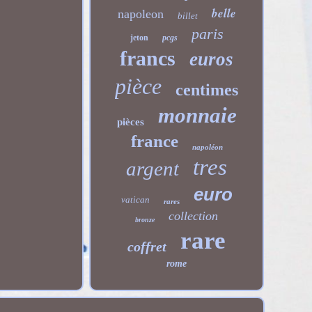
belle
napoleon
billet
paris
jeton
pcgs
francs
euros
pièce
centimes
monnaie
pièces
france
napoléon
tres
argent
euro
vatican
rares
collection
bronze
rare
coffret
rome