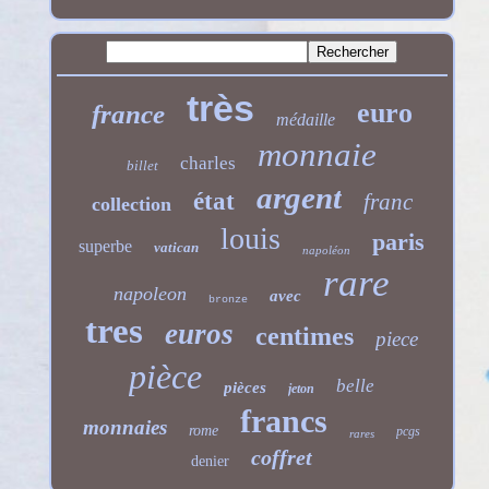
très
euro
france
médaille
monnaie
charles
billet
argent
état
franc
collection
louis
paris
superbe
vatican
napoléon
rare
napoleon
avec
bronze
tres
euros
centimes
piece
pièce
belle
pièces
jeton
francs
monnaies
rome
pcgs
rares
coffret
denier