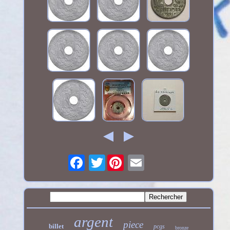
Twitter
argent
piece
billet
pcgs
bronze