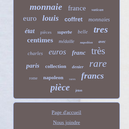
monnaie
france
vatican
louis
euro
coffret
monnaies
tres
état
belle
superbe
pièces
centimes
médaille
avec
napoléon
très
euros
franc
charles
rare
paris
collection
denier
francs
napoleon
rome
rares
pièce
jeton
Page d'accueil
Nous joindre