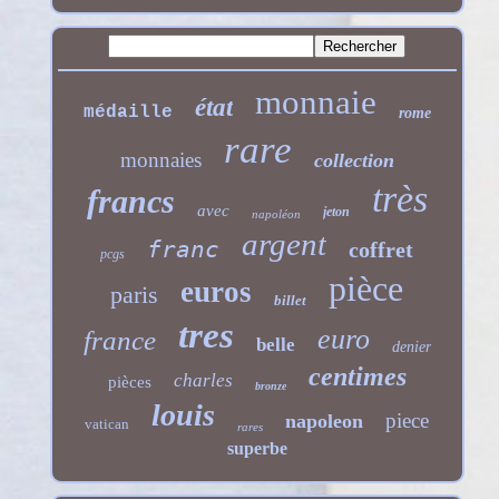
monnaie
état
médaille
rome
rare
monnaies
collection
très
francs
avec
jeton
napoléon
argent
franc
coffret
pcgs
pièce
euros
paris
billet
tres
euro
france
belle
denier
centimes
charles
pièces
bronze
louis
piece
napoleon
vatican
rares
superbe