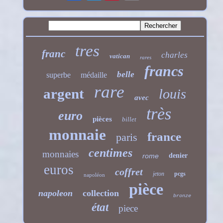
tres
franc
charles
vatican
rares
francs
belle
superbe
médaille
rare
argent
louis
avec
très
euro
pièces
billet
monnaie
france
paris
centimes
monnaies
rome
denier
euros
coffret
jeton
pcgs
napoléon
pièce
napoleon
collection
bronze
état
piece