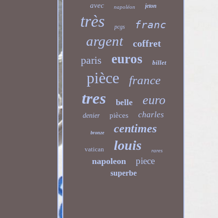
avec
jeton
napoléon
très
franc
pcgs
argent
coffret
euros
paris
billet
pièce
france
tres
euro
belle
charles
pièces
denier
centimes
bronze
louis
vatican
rares
piece
napoleon
superbe