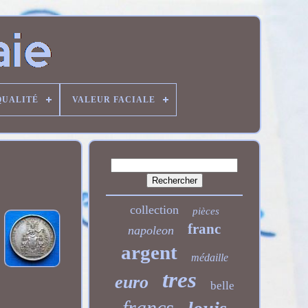
QUALITÉ
VALEUR FACIALE
collection
pièces
franc
napoleon
argent
médaille
tres
euro
belle
francs