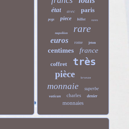
louis
état
paris
avec
piece
billet
pcgs
rares
rare
napoléon
euros
rome
jeton
france
centimes
très
coffret
pièce
bronze
monnaie
superbe
charles
vatican
denier
monnaies