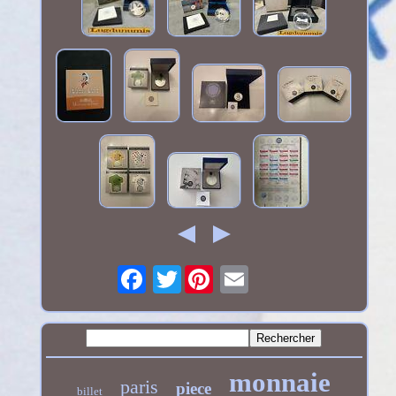
Twitter
monnaie
paris
piece
billet