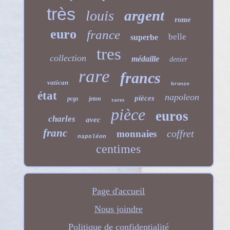
très
argent
louis
rome
euro
france
belle
superbe
tres
collection
médaille
denier
rare
francs
vatican
bronze
état
napoleon
pièces
pcgs
jeton
rares
pièce
euros
charles
avec
franc
coffret
monnaies
napoléon
centimes
Page d'accueil
Nous joindre
Politique de confidentialité