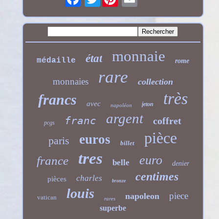
monnaie
état
médaille
rome
rare
monnaies
collection
très
francs
avec
jeton
napoléon
argent
franc
coffret
pcgs
pièce
euros
paris
billet
tres
euro
france
belle
denier
centimes
charles
pièces
bronze
louis
piece
napoleon
vatican
rares
superbe