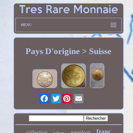
MENU
Pays D'origine > Suisse
Twitter
franc
collection
napoleon
pièces