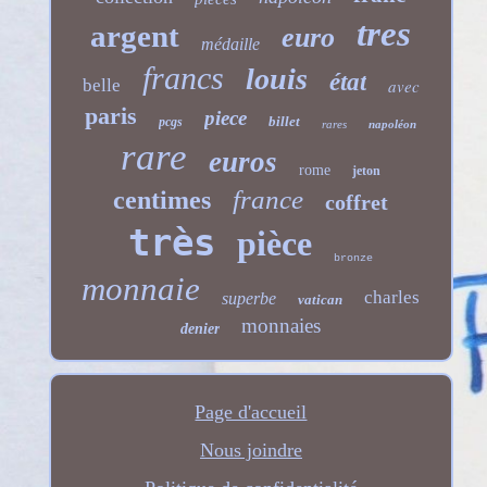
tres
argent
euro
médaille
francs
louis
état
belle
avec
paris
piece
billet
pcgs
rares
napoléon
rare
euros
rome
jeton
france
centimes
coffret
très
pièce
bronze
monnaie
charles
superbe
vatican
monnaies
denier
Page d'accueil
Nous joindre