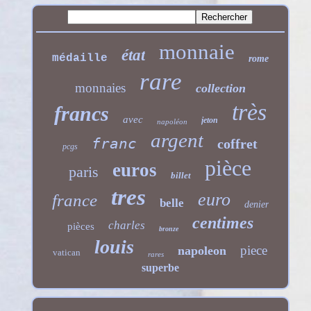
monnaie
état
médaille
rome
rare
monnaies
collection
très
francs
avec
jeton
napoléon
argent
franc
coffret
pcgs
pièce
euros
paris
billet
tres
euro
france
belle
denier
centimes
charles
pièces
bronze
louis
piece
napoleon
vatican
rares
superbe