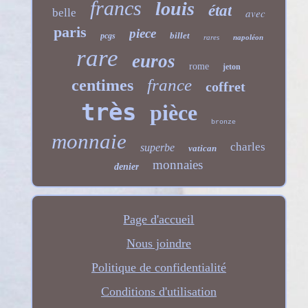
francs
louis
état
belle
avec
paris
piece
billet
pcgs
rares
napoléon
rare
euros
rome
jeton
france
centimes
coffret
très
pièce
bronze
monnaie
charles
superbe
vatican
monnaies
denier
Page d'accueil
Nous joindre
Politique de confidentialité
Conditions d'utilisation