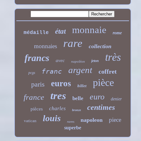
monnaie
état
médaille
rome
rare
monnaies
collection
très
francs
avec
jeton
napoléon
argent
franc
coffret
pcgs
pièce
euros
paris
billet
tres
euro
france
belle
denier
centimes
charles
pièces
bronze
louis
piece
napoleon
vatican
rares
superbe