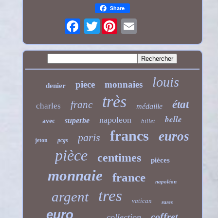
Share
Twitter
louis
piece
monnaies
denier
très
état
franc
charles
médaille
belle
napoleon
superbe
avec
billet
francs
euros
paris
jeton
pcgs
pièce
centimes
pièces
monnaie
france
napoléon
tres
argent
vatican
rares
euro
coffret
collection