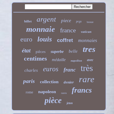
argent
piece
billet
pcgs
bronze
monnaie
france
vatican
louis
euro
coffret
monnaies
tres
état
belle
superbe
pièces
centimes
médaille
avec
napoléon
très
euros
franc
charles
rare
paris
collection
denier
francs
napoleon
rome
rares
pièce
jeton