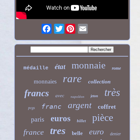
Twitter
monnaie
état
médaille
rome
rare
monnaies
collection
très
francs
avec
jeton
napoléon
argent
franc
coffret
pcgs
pièce
euros
paris
billet
tres
euro
france
belle
denier