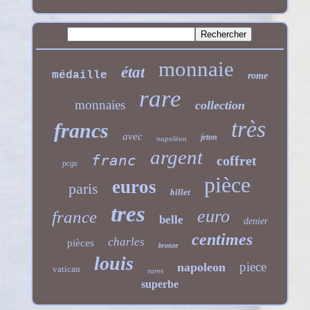
monnaie
état
médaille
rome
rare
monnaies
collection
très
francs
avec
jeton
napoléon
argent
franc
coffret
pcgs
pièce
euros
paris
billet
tres
euro
france
belle
denier
centimes
charles
pièces
bronze
louis
piece
napoleon
vatican
rares
superbe