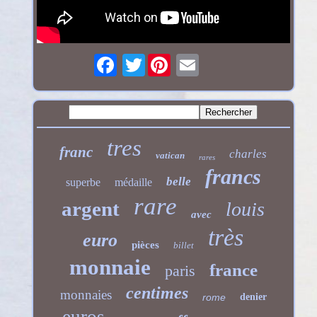
Twitter
tres
franc
charles
vatican
rares
francs
belle
superbe
médaille
rare
argent
louis
avec
très
euro
pièces
billet
monnaie
france
paris
centimes
monnaies
rome
denier