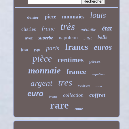
louis
piece
monnaies
denier
très
état
franc
charles
médaille
belle
napoleon
superbe
avec
billet
francs
euros
paris
jeton
pcgs
pièce
centimes
pièces
monnaie
france
napoléon
tres
argent
vatican
rares
euro
coffret
collection
bronze
rare
rome