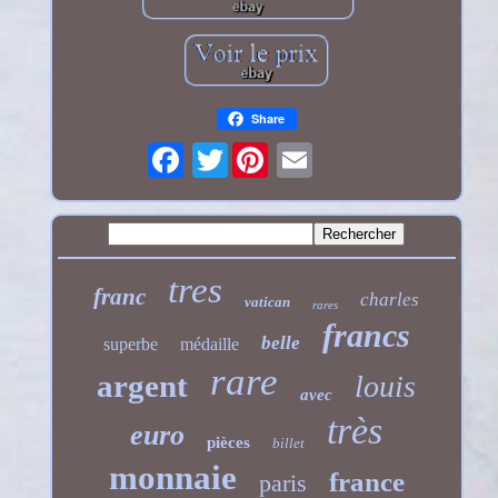
Share
Twitter
tres
franc
charles
vatican
rares
francs
belle
superbe
médaille
rare
argent
louis
avec
très
euro
pièces
billet
monnaie
france
paris