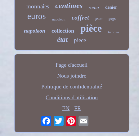
centimes
monnaies
rome
denier
euros
coffret
jeton
pcgs
napoléon
pièce
napoleon
collection
bronze
état
piece
Page d'accueil
Nous joindre
Politique de confidentialité
Conditions d'utilisation
EN
FR