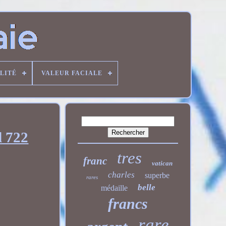
LITÉ
VALEUR FACIALE
d 722
tres
franc
vatican
charles
superbe
rares
belle
médaille
francs
rare