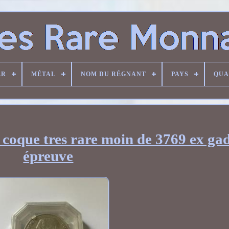
ER
MÉTAL
NOM DU RÉGNANT
PAYS
QUA
s coque tres rare moin de 3769 ex ga
épreuve