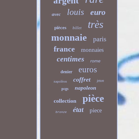
argent
louis
euro
avec
très
pièces
billet
monnaie
paris
france
monnaies
centimes
rome
euros
denier
coffret
jeton
napoléon
napoleon
pcgs
pièce
collection
état
piece
bronze