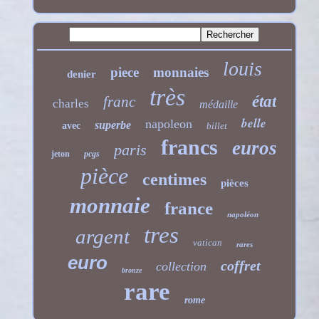
louis
piece
monnaies
denier
très
état
franc
charles
médaille
belle
napoleon
superbe
avec
billet
francs
euros
paris
jeton
pcgs
pièce
centimes
pièces
monnaie
france
napoléon
tres
argent
vatican
rares
euro
coffret
collection
bronze
rare
rome