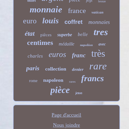
billet
pcgs
bronze
monnaie
france
vatican
louis
euro
coffret
monnaies
tres
état
belle
superbe
pièces
centimes
médaille
avec
napoléon
très
euros
franc
charles
rare
paris
collection
denier
francs
napoleon
rome
rares
pièce
jeton
Page d'accueil
Nous joindre