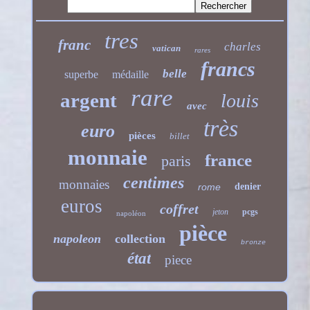
tres
franc
charles
vatican
rares
francs
belle
superbe
médaille
rare
argent
louis
avec
très
euro
pièces
billet
monnaie
france
paris
centimes
monnaies
rome
denier
euros
coffret
jeton
pcgs
napoléon
pièce
napoleon
collection
bronze
état
piece