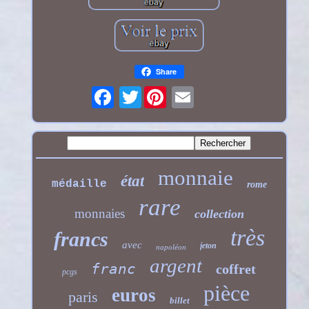
Share
Twitter
monnaie
état
médaille
rome
rare
monnaies
collection
très
francs
avec
jeton
napoléon
argent
franc
coffret
pcgs
pièce
euros
paris
billet