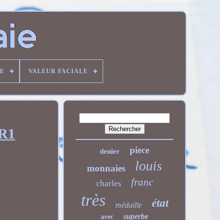
DE
VALEUR FACIALE
NR1
piece
denier
louis
monnaies
franc
charles
très
état
médaille
superbe
avec