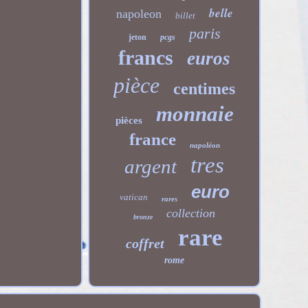
belle
napoleon
billet
paris
jeton
pcgs
francs
euros
pièce
centimes
monnaie
pièces
france
napoléon
tres
argent
euro
vatican
rares
collection
bronze
rare
coffret
rome