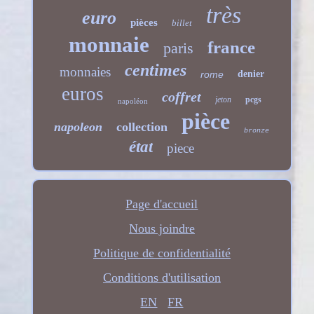
très
euro
pièces
billet
monnaie
france
paris
centimes
monnaies
rome
denier
euros
coffret
jeton
pcgs
napoléon
pièce
napoleon
collection
bronze
état
piece
Page d'accueil
Nous joindre
Politique de confidentialité
Conditions d'utilisation
EN
FR