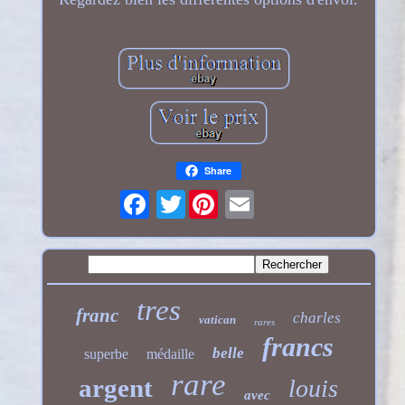
Share
Twitter
tres
franc
charles
vatican
rares
francs
belle
superbe
médaille
rare
argent
louis
avec