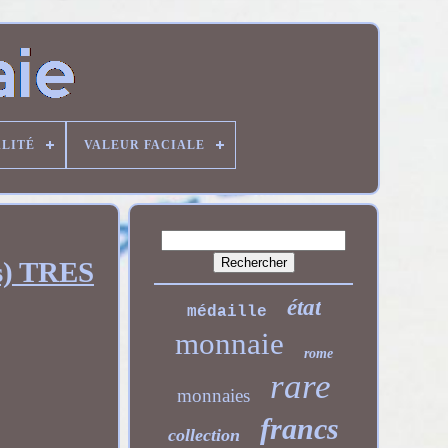
LITÉ
VALEUR FACIALE
s) TRES
état
médaille
monnaie
rome
rare
monnaies
francs
collection