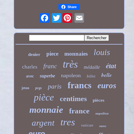
Share
Twitter
louis
piece
monnaies
denier
très
état
franc
charles
médaille
belle
napoleon
superbe
avec
billet
francs
euros
paris
jeton
pcgs
pièce
centimes
pièces
monnaie
france
napoléon
tres
argent
vatican
rares
euro