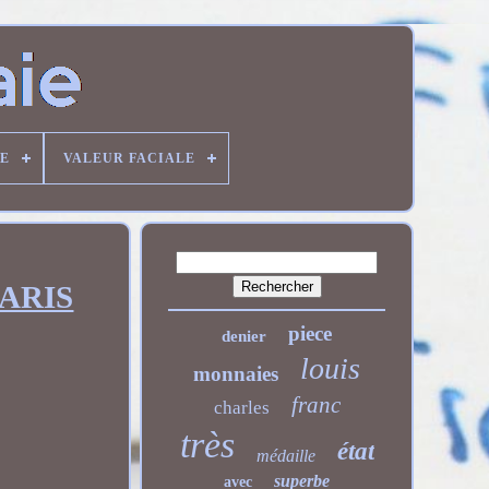
DE
VALEUR FACIALE
PARIS
piece
denier
louis
monnaies
franc
charles
très
état
médaille
superbe
avec