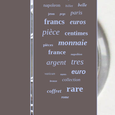
belle
napoleon
billet
paris
jeton
pcgs
francs
euros
pièce
centimes
monnaie
pièces
france
napoléon
tres
argent
euro
vatican
rares
collection
bronze
rare
coffret
rome